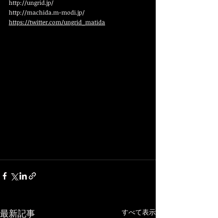
http://ungrid.jp/
http://machida.m-modi.jp/
https://twitter.com/ungrid_matida
最新記事
すべて表示