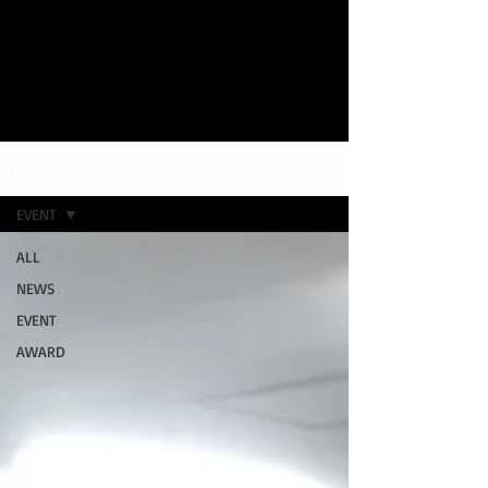
​TOP
BLOG
EVENT
ALL
NEWS
EVENT
AWARD