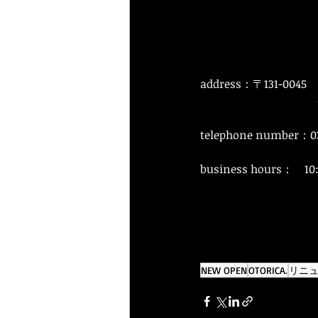
address：〒131-
　　　　　　　　　　 
telephone number：03
business hours：　10:
NEW OPEN
OTORICA.
リニ