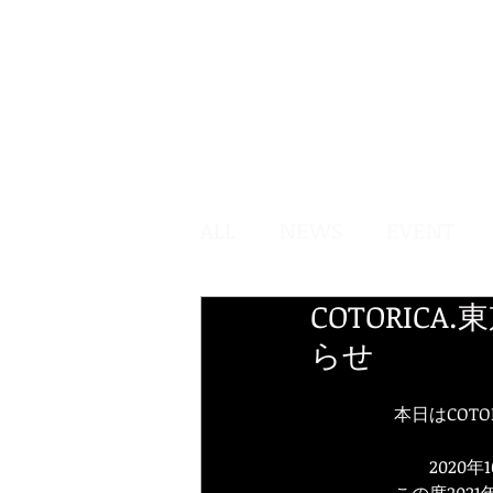
ALL
NEWS
EVENT
COTORI
らせ
本日はCOT
2020